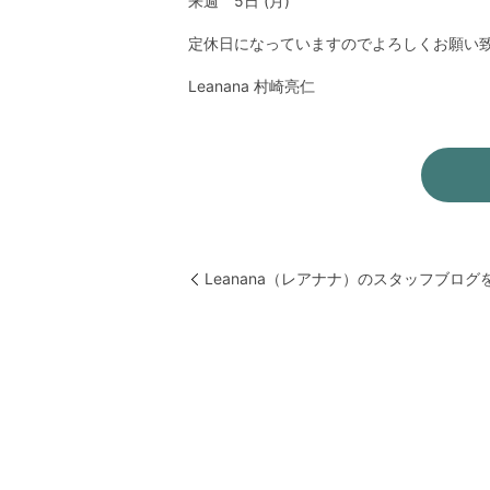
来週 5日 (月)
定休日になっていますのでよろしくお願い
Leanana 村崎亮仁
Leanana（レアナナ）のスタッフブロ